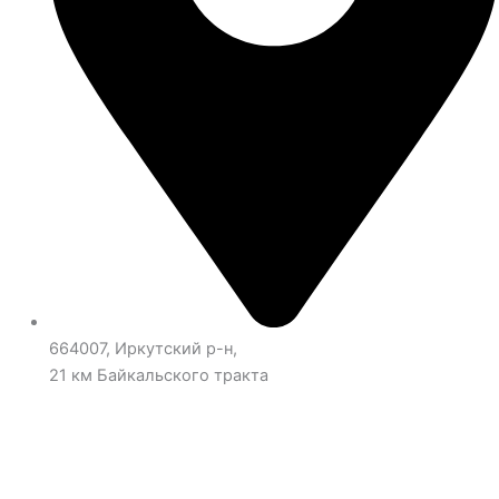
664007, Иркутский р-н,
21 км Байкальского тракта