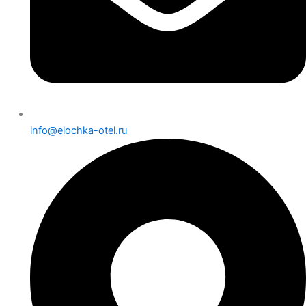
info@elochka-otel.ru