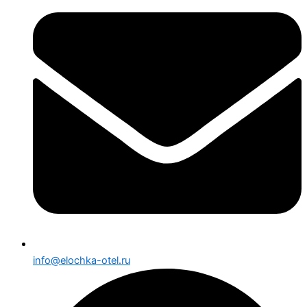
info@elochka-otel.ru